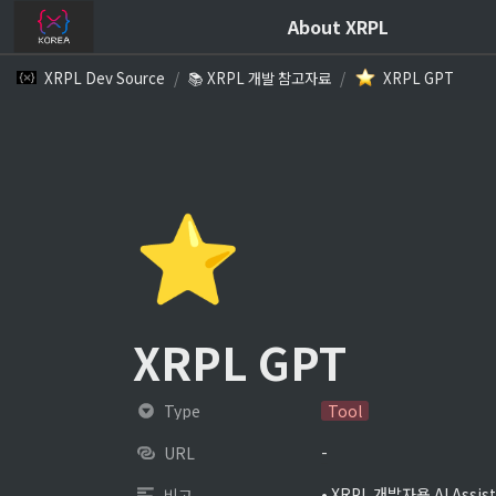
About XRPL
XRPL Dev Source
/
📚 XRPL 개발 참고자료
/
XRPL GPT
⭐
XRPL GPT
Type
Tool
-
URL
• XRPL 개발자용 AI Assist
비고