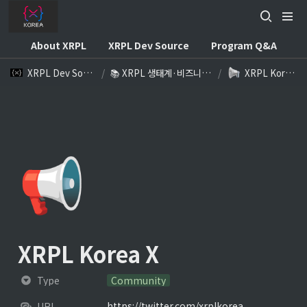
About XRPL
XRPL Dev Source
Program Q&A
XRPL Dev Source
/
📚 XRPL 생태계·비즈니스 참고자료
/
XRPL Korea X
📢
XRPL Korea X
Type
Community
https://twitter.com/xrplkorea
URL