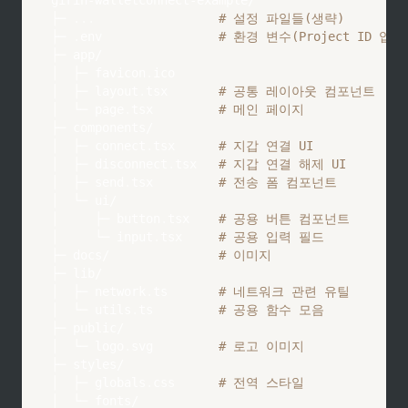
├─ 
.
.
.
# 설정 파일들(생략)
├─ 
.
env                
# 환경 변수(Project ID 입력
├─ app/

│  ├─ favicon
.
ico      

│  ├─ layout
.
tsx       
# 공통 레이아웃 컴포넌트
│  └─ page
.
tsx         
# 메인 페이지
├─ components/

│  ├─ connect
.
tsx      
# 지갑 연결 UI
│  ├─ disconnect
.
tsx   
# 지갑 연결 해제 UI
│  ├─ send
.
tsx         
# 전송 폼 컴포넌트
│  └─ ui/

│     ├─ button
.
tsx    
# 공용 버튼 컴포넌트
│     └─ input
.
tsx     
# 공용 입력 필드
├─ docs/               
# 이미지
├─ lib/

│  ├─ network
.
ts       
# 네트워크 관련 유틸
│  └─ utils
.
ts         
# 공용 함수 모음
├─ public/

│  └─ logo
.
svg         
# 로고 이미지
├─ styles/

│  ├─ globals
.
css      
# 전역 스타일
│  └─ fonts/
